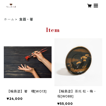
ホーム
食器・箸
Item
【輪島塗】箸 曙[W013]
【輪島塗】茶托 松・梅・
桜[W088]
¥24,000
¥55,000