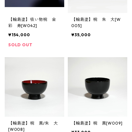
【輪島塗】吸い物椀 金
【輪島塗】椀 朱 大[W
彩 寿[W042]
005]
¥154,000
¥35,000
SOLD OUT
【輪島塗】椀 黒/朱 大
【輪島塗】椀 黒[W009]
[W008]