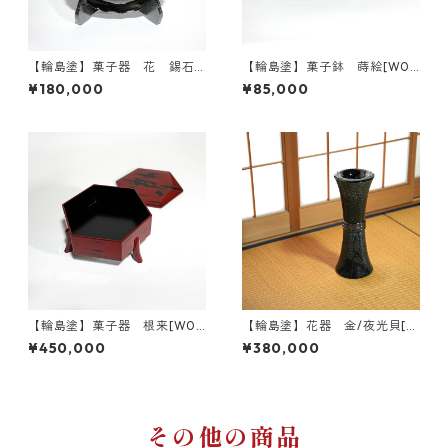
【輪島塗】菓子器 花 錫石
【輪島塗】菓子鉢 蒔絵[W03
目[W035]
6]
¥180,000
¥85,000
【輪島塗】菓子器 根来[W03
【輪島塗】花器 金/夜光貝[W
7]
040]
¥450,000
¥380,000
その他の商品