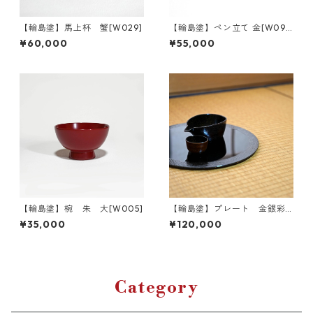
【輪島塗】馬上杯 蟹[W029]
【輪島塗】ペン立て 金[W09
0]
¥60,000
¥55,000
【輪島塗】椀 朱 大[W005]
【輪島塗】プレート 金銀彩
[W032]
¥35,000
¥120,000
Category