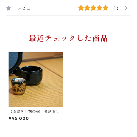
レビュー
(1)
最近チェックした商品
【漆塗り】抹茶碗 脱乾漆[W
034]
¥95,000