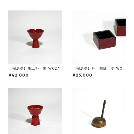
【輪島塗】馬上杯 朱[W027]
【輪島塗】升 布目 小[W04
7]
¥42,000
¥25,000