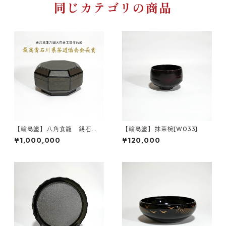
同じカテゴリの商品
【輪島塗】八角食籠 錫石
【輪島塗】抹茶椀[W033]
目 受賞作品[W019]
¥1,000,000
¥120,000